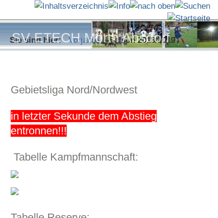
SV ETECH Mörth Absdorf
«
Sie sind hier:
Vorjahre
Saison 2018/2019
Gebietsliga Nord/Nordwest
in letzter Sekunde dem Abstieg
entronnen!!!
Tabelle Kampfmannschaft:
Tabelle Reserve: