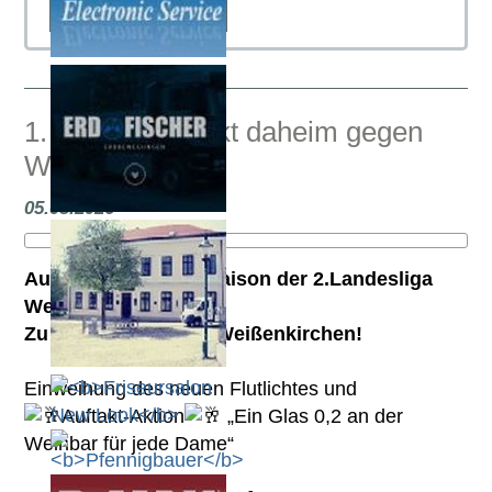
1. Runde: Auftakt daheim gegen
Weissenkirchen
05.08.2026
Auftakt in die neue Saison der 2.Landesliga
West
Zu Gast ist der USC Weißenkirchen!
Einweihung des neuen Flutlichtes und
Auftakt-Aktion
„Ein Glas 0,2 an der
Weinbar für jede Dame“