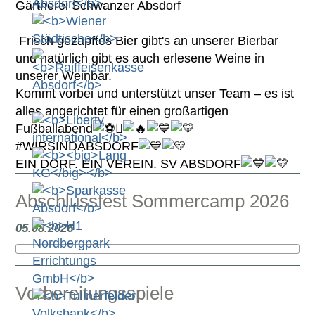
Gärtnerei Schwanzer Absdorf
Frisch gezapftes Bier gibt's an unserer Bierbar
und natürlich gibt es auch erlesene Weine in
unserer Weinbar.
Kommt vorbei und unterstützt unser Team – es ist
alles angerichtet für einen großartigen
Fußballabend

#WIRSINDABSDORF
EIN DORF. EIN VEREIN. SV ABSDORF
Abschlussfest Sommercamp 2026
05.08.2026
Vorbereitungsspiele