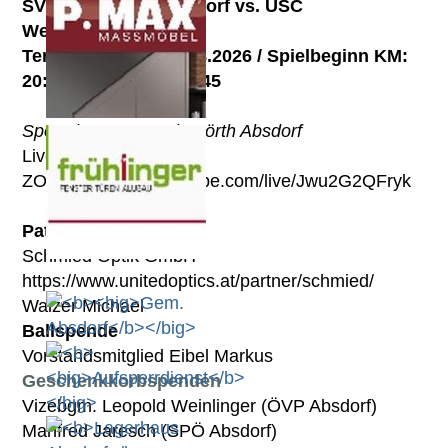
SV eTech Mörth Absdorf vs. USC
Weißenkirchen
Termin: Freitag, 07.08.2026 /
Spielbeginn KM:
20:00 /
Reserven: 17:45
Sportplatz SV eTech Mörth Absdorf
Live auf
ZONE14:
https://youtube.com/live/Jwu2G2QFryk
Patronanz
Schmied Optik GmbH
https://www.unitedoptics.at/partner/schmied/
Walzer Michael
Ballspende
Vorstandsmitglied
Eibel Markus
Geschenkkorbspenden
Vizebgm. Leopold Weinlinger (ÖVP Absdorf)
Manfred Jaresch (SPÖ Absdorf)