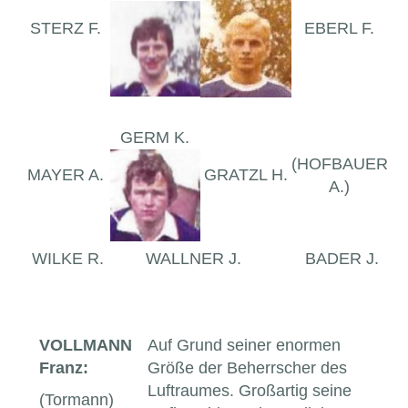
STERZ F.
EBERL F.
GERM K.
(HOFBAUER
MAYER A.
GRATZL H.
A.)
WILKE R.
WALLNER J.
BADER J.
VOLLMANN
Auf Grund seiner enormen
Franz:
Größe der Beherrscher des
Luftraumes. Großartig seine
(Tormann)