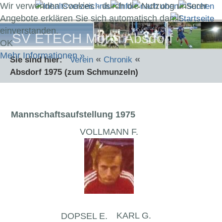
Wir verwenden Cookies - durch die Nutzung unserer
Angebote erklären Sie sich automatisch damit
einverstanden.
SV ETECH Mörth Absdorf
OK
Mehr Informationen »
«
«
Sie sind hier:
Verein
Chronik
Absdorf 1975 (zum Schmunzeln)
Mannschaftsaufstellung 1975
VOLLMANN F.
KARL G.
DOPSEL E.