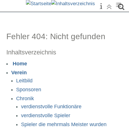
Sie sind hier:
Fehler 404: Nicht gefunden
SV ETECH Mörth Absdorf
Fehler 404: Nicht gefunden
Inhaltsverzeichnis
Home
Verein
Leitbild
Sponsoren
Chronik
verdienstvolle Funktionäre
verdienstvolle Spieler
Spieler die mehrmals Meister wurden