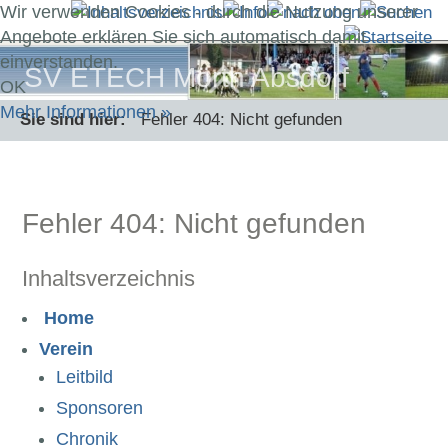
Wir verwenden Cookies - durch die Nutzung unserer
Angebote erklären Sie sich automatisch damit
einverstanden.
SV ETECH Mörth Absdorf
OK
Mehr Informationen »
Sie sind hier:
Fehler 404: Nicht gefunden
Fehler 404: Nicht gefunden
Inhaltsverzeichnis
Home
Verein
Leitbild
Sponsoren
Chronik